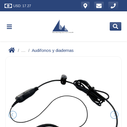
USD: 17.27
...
Audifonos y diademas