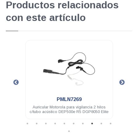
Productos relacionados
con este artículo
.
PMLN7269
DEP500
Auricular Motorola para vigilancia 2 hilos
Micró
c/tubo acústico DEP500e R5 DGP8050 Elite
de