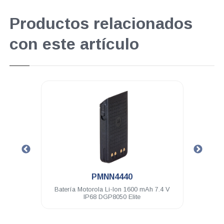
Productos relacionados
con este artículo
.
PMNN4440
rgible
Batería Motorola Li-Ion 1600 mAh 7.4 V
Kit 
 Elite
IP68 DGP8050 Elite
tran