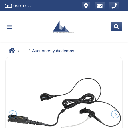
USD: 17.22
...
Audifonos y diademas