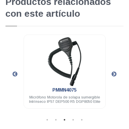
Productos relacionados
con este artículo
.
PMMN4075
hilos
Micrófono Motorola de solapa sumergible
Micró
 Elite
Intrínseco IP57 DEP500 R5 DGP8050 Elite
de