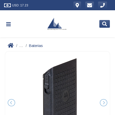
USD: 17.23
...
Baterias