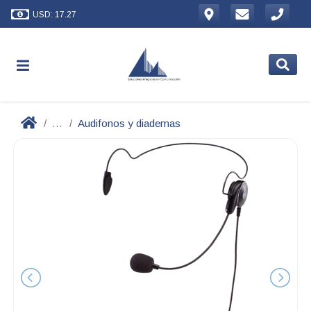
USD: 17.27
...
Audifonos y diademas