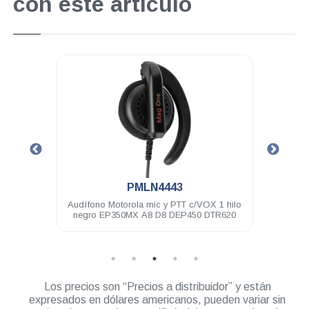
con este artículo
.
PMLN4443
e de
Audífono Motorola mic y PTT c/VOX 1 hilo
Bater
pres
negro EP350MX A8 D8 DEP450 DTR620
Los precios son “Precios a distribuidor” y están
expresados en dólares americanos, pueden variar sin