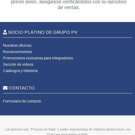
previo aviso, asegúrese verificándolos con su ejecutivo
de ventas.
SOCIO PLATINO DE GRUPO PV
Nuestras oficinas
Reconocimientos
Promociones exclusivas para integradores
Sección de videos
Catálogos y folletería
CONTACTO
Formulario de contacto
Los precios son “Precios de lista” y están expresados en dólares americanos, no
incluyen impuestos ni flete.