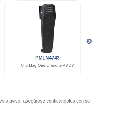
.
.
PMLN4743
2515945H01
Clip Mag One c/resorte A8 D8
Eliminador base Mag One
US 2 P A8
evio aviso, asegúrese verificándolos con su