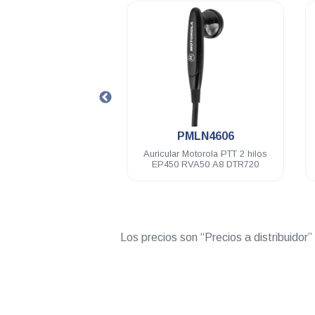
.
.
5945H01
PMLN4606
ase Mag One 120 V
Auricular Motorola PTT 2 hilos
A
 2 P A8
EP450 RVA50 A8 DTR720
c/V
Los precios son “Precios a distribuidor