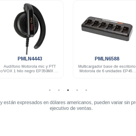
.
.
PMLN4443
PMLN6588
udífono Motorola mic y PTT
Multicargador base de escritorio
OX 1 hilo negro EP350MX A8
Motorola de 6 unidades EP450
D8 DEP450 DTR620
DEP450 R2
” y están expresados en dólares americanos, pueden variar sin pr
ejecutivo de ventas.