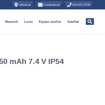
Ubícanos
Contáctanos
664 621 0700
Maverick
Luces
Equipo auxiliar
Satelital
150 mAh 7.4 V IP54