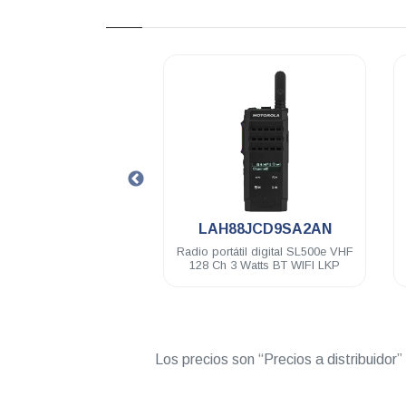
.
.
LN7158
LAH88JCD9SA2AN
ncia Motorola tubo
Radio portátil digital SL500e VHF
Au
parente 1 hilo negro
128 Ch 3 Watts BT WIFI LKP
EP450 TLK100
Los precios son “Precios a distribuidor