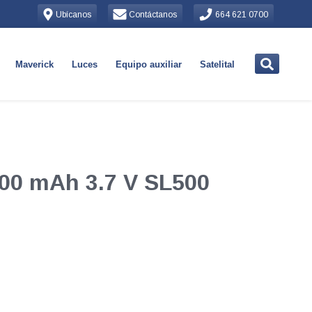
Ubícanos
Contáctanos
664 621 0700
Maverick
Luces
Equipo auxiliar
Satelital
300 mAh 3.7 V SL500