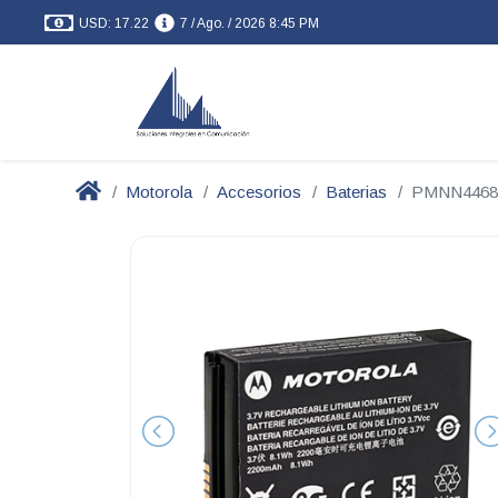
USD: 17.22
7 / Ago. / 2026 8:45 PM
Motorola
Accesorios
Baterias
PMNN4468