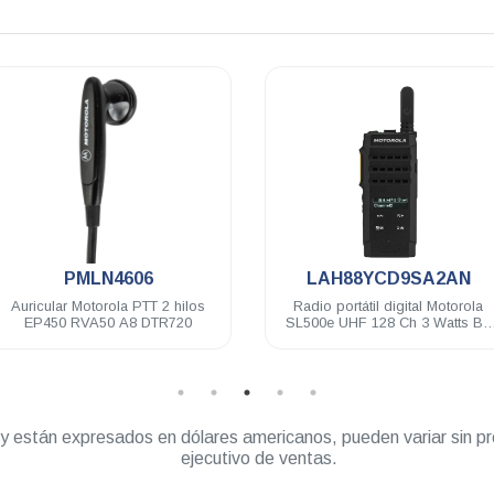
.
.
PMLN4606
LAH88YCD9SA2AN
ricular Motorola PTT 2 hilos
Radio portátil digital Motorola
EP450 RVA50 A8 DTR720
SL500e UHF 128 Ch 3 Watts BT
WIFI LKP
” y están expresados en dólares americanos, pueden variar sin pr
ejecutivo de ventas.