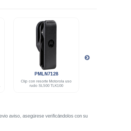
.
.
PMLN7128
PMLN7158
Clip con resorte Motorola uso
Kit de vigilancia Motorola
rudo SL500 TLK100
acústico transparente 1 hil
SL500 DEP450 TLK1
evio aviso, asegúrese verificándolos con su