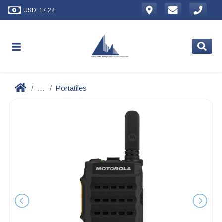
USD: 17.22
...
Portatiles