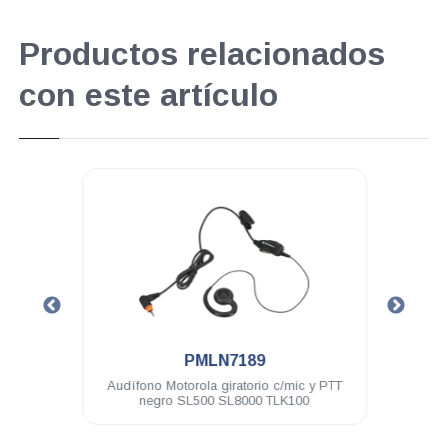
Productos relacionados
con este artículo
.
PMLN7189
3.7 V
Audífono Motorola giratorio c/mic y PTT
Clip 
negro SL500 SL8000 TLK100