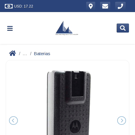
USD: 17.22
...
Baterias