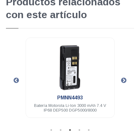
Productos relacionados
con este artículo
.
PMNN4493
4V IP68
Batería Motorola Li-Ion 3000 mAh 7.4 V
Baterí
IP68 DEP500 DGP5000/8000
I