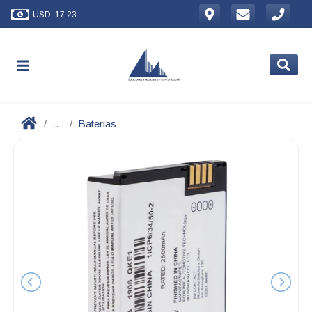
USD: 17.23
...
Baterias