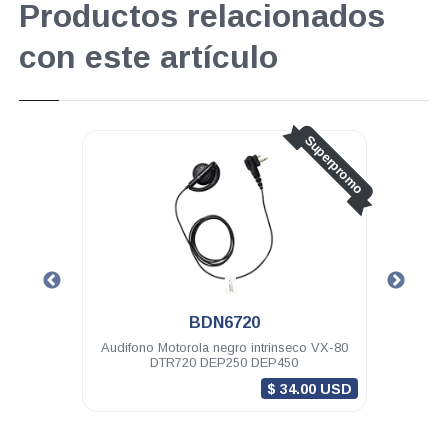
Productos relacionados
con este artículo
Superpromo
BDN6720
1 hilo
Audifono Motorola negro intrinseco VX-80
Au
R620
DTR720 DEP250 DEP450
$ 34.00 USD