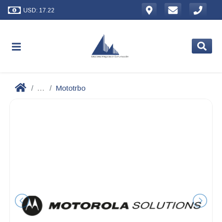
USD: 17.22
...
Mototrbo