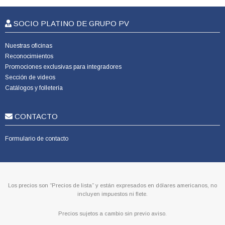
SOCIO PLATINO DE GRUPO PV
Nuestras oficinas
Reconocimientos
Promociones exclusivas para integradores
Sección de videos
Catálogos y folletería
CONTACTO
Formulario de contacto
Los precios son “Precios de lista” y están expresados en dólares americanos, no
incluyen impuestos ni flete.
Precios sujetos a cambio sin previo aviso.