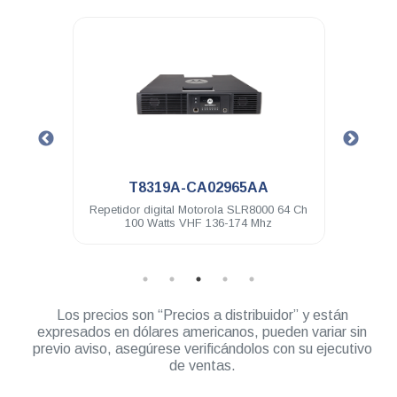
.
.
T8319A-CA02965AA
HKVN41
petidor digital Motorola SLR8000 64 Ch
Licencia Linked Capacit
100 Watts VHF 136-174 Mhz
MTR3000 SL
Los precios son “Precios a distribuidor” y están
expresados en dólares americanos, pueden variar sin
previo aviso, asegúrese verificándolos con su ejecutivo
de ventas.