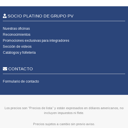
SOCIO PLATINO DE GRUPO PV
Nuestras oficinas
Reconocimientos
Promociones exclusivas para integradores
Sección de videos
Catálogos y folletería
CONTACTO
Formulario de contacto
Los precios son “Precios de lista” y están expresados en dólares americanos, no
incluyen impuestos ni flete.
Precios sujetos a cambio sin previo aviso.