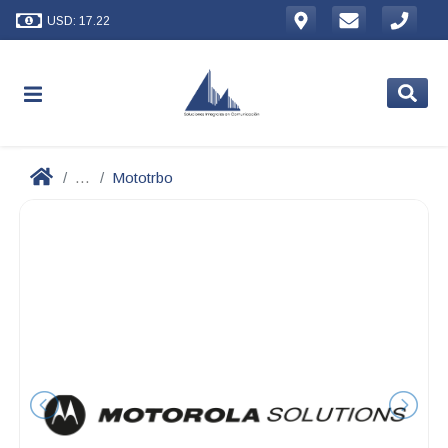
USD: 17.22
...
Mototrbo