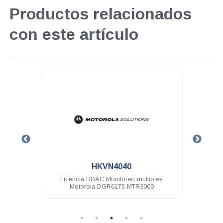
Productos relacionados
con este artículo
.
.
HKVN4040
HKVN40
Licencia RDAC Monitoreo multiples
Licencia GPS mejorado 
Motorola DGR6175 MTR3000
SLR1000 SL