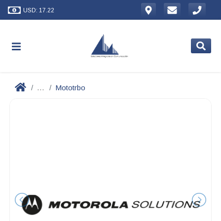
USD: 17.22
...
Mototrbo