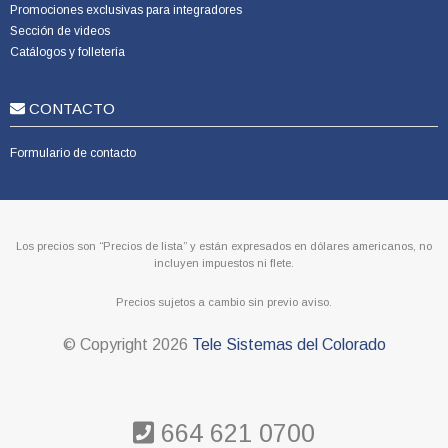
Promociones exclusivas para integradores
Sección de videos
Catálogos y folletería
CONTACTO
Formulario de contacto
Los precios son “Precios de lista” y están expresados en dólares americanos, no
incluyen impuestos ni flete.
Precios sujetos a cambio sin previo aviso.
© Copyright
2026
Tele Sistemas del Colorado
664 621 0700