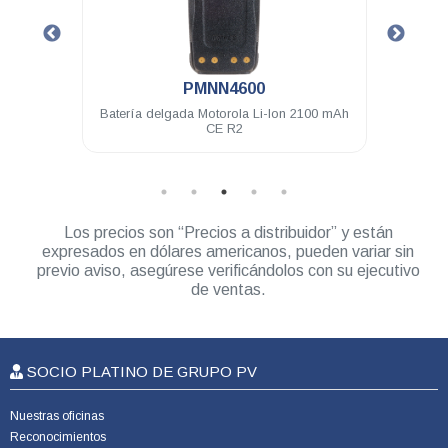
.
.
PMNN4600
PMMN4013
a delgada Motorola Li-Ion 2100 mAh
Micrófono Motorola de solap
CE R2
IP54 VX-80 RVA50 EP350
DEP450 A8 R2
Los precios son “Precios a distribuidor” y están
expresados en dólares americanos, pueden variar sin
previo aviso, asegúrese verificándolos con su ejecutivo
de ventas.
SOCIO PLATINO DE GRUPO PV
Nuestras oficinas
Reconocimientos