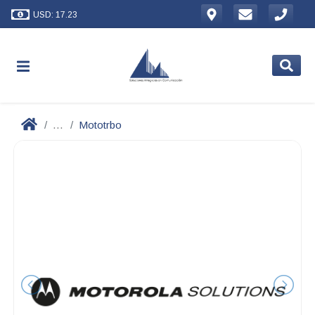
USD: 17.23
...
Mototrbo