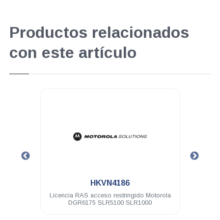
Productos relacionados
con este artículo
.
.
HKVN4186
HKVN40
cencia RAS acceso restringido Motorola
Licencia para progra
DGR6175 SLR5100 SLR1000
Motorola DGR6175 MT
SLR510