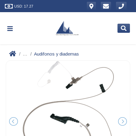
USD: 17.27
...
Audifonos y diademas