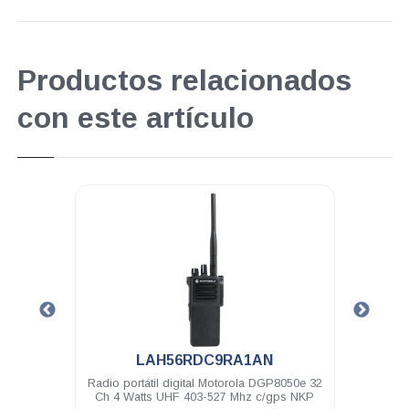
Productos relacionados
con este artículo
.
LAH56RDC9RA1AN
torola
Radio portátil digital Motorola DGP8050e 32
Antena po
DEM500
Ch 4 Watts UHF 403-527 Mhz c/gps NKP