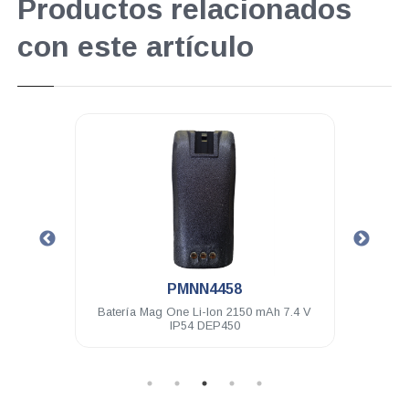
Productos relacionados
con este artículo
.
PMNN4458
mpres
Batería Mag One Li-Ion 2150 mAh 7.4 V
Micr
MTX
IP54 DEP450