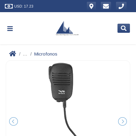
USD: 17.23
...
Microfonos