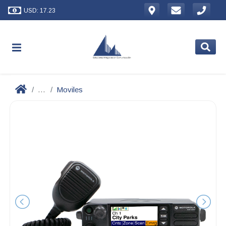
USD: 17.23
...
Moviles