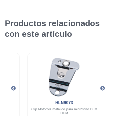
Productos relacionados
con este artículo
.
HLN9073
5500e
Clip Motorola metálico para micrófono DEM
Lic
Mhz
DGM
DEM