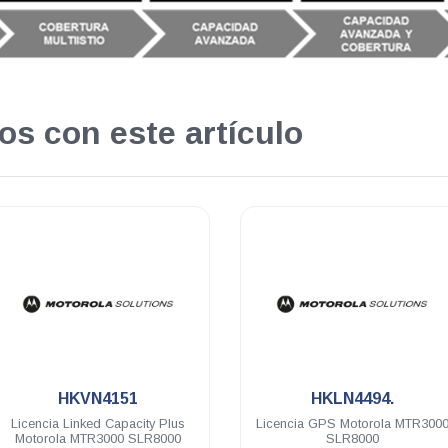
os con este artículo
.
.
HKLN4494.
T8319A-CA029
Licencia GPS Motorola MTR3000
Repetidor digital Mo
SLR8000
SLR8000 64 Ch 100 Wa