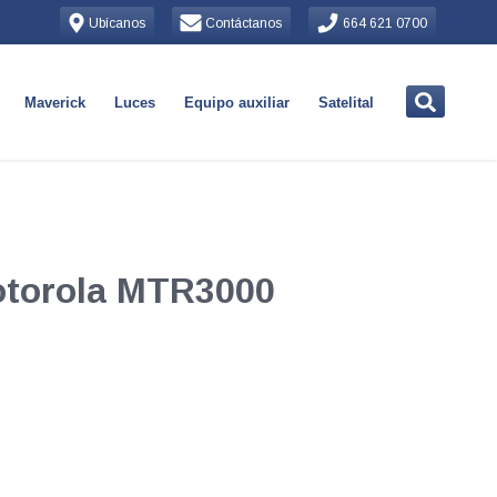
Ubícanos
Contáctanos
664 621 0700
Maverick
Luces
Equipo auxiliar
Satelital
otorola MTR3000