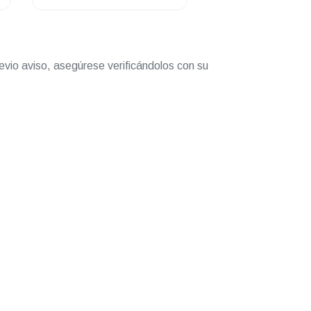
136
evio aviso, asegúrese verificándolos con su