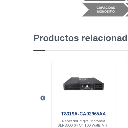
Productos relacionad
.
.
T8319A-CA02965AA
HKVN4151
Repetidor digital Motorola
Licencia Linked Capacity Plus
SLR8000 64 Ch 100 Watts VHF
Motorola MTR3000 SLR8000