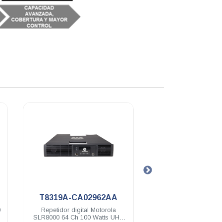
.
62AA
HKLN4476.
T8319A
torola
Licencia IP SITE CONNECT
Repetidor 
tts UHF
Motorola MT3000 SLR8000
SLR8000 64 