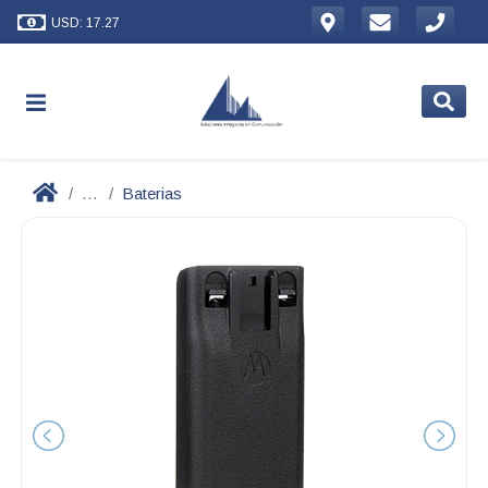
USD: 17.27
...
Baterias