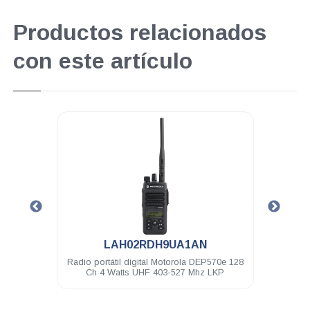
Productos relacionados
con este artículo
.
LAH02RDH9UA1AN
hilos
Radio portátil digital Motorola DEP570e 128
Baterí
150
Ch 4 Watts UHF 403-527 Mhz LKP
I