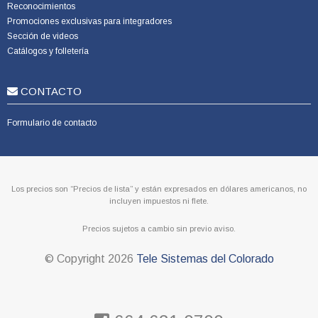
Reconocimientos
Promociones exclusivas para integradores
Sección de videos
Catálogos y folletería
CONTACTO
Formulario de contacto
Los precios son “Precios de lista” y están expresados en dólares americanos, no
incluyen impuestos ni flete.
Precios sujetos a cambio sin previo aviso.
© Copyright
2026
Tele Sistemas del Colorado