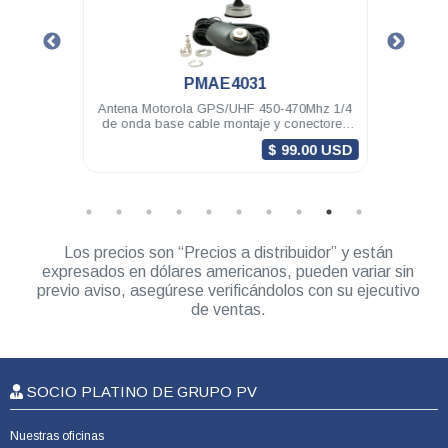
.
PMAE4031
torola
Antena Motorola GPS/UHF 450-470Mhz 1/4
Li
DEM500
de onda base cable montaje y conectores
DEP
MINI-U DGM8000e
$ 99.00 USD
Los precios son “Precios a distribuidor” y están
expresados en dólares americanos, pueden variar sin
previo aviso, asegúrese verificándolos con su ejecutivo
de ventas.
SOCIO PLATINO DE GRUPO PV
Nuestras oficinas