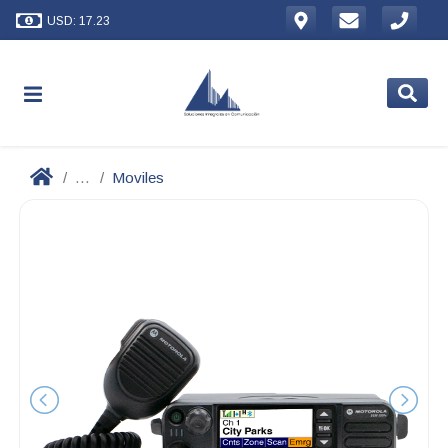
USD: 17.23
...
Moviles