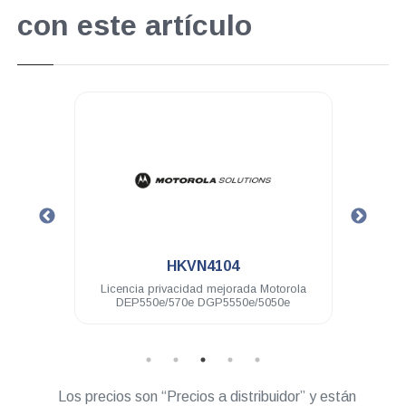
con este artículo
.
.
HKVN4104
HKVN
Licencia privacidad mejorada Motorola
Licencia CapacityPlu
DEP550e/570e DGP5550e/5050e
DEP500 DGP8000/500
DGM8000/50
Los precios son “Precios a distribuidor” y están