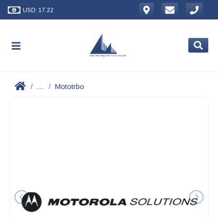
USD: 17.22
...
Mototrbo